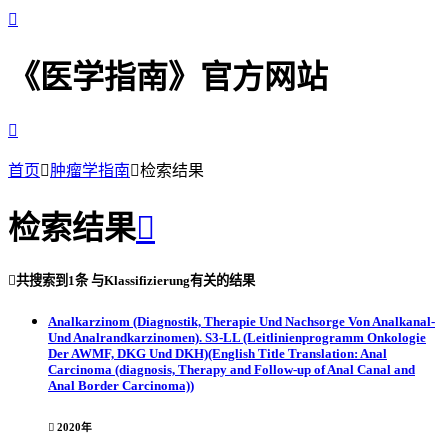

《医学指南》官方网站

首页

肿瘤学指南

检索结果
检索结果


共搜索到
1条
与
Klassifizierung
有关的结果
Analkarzinom (Diagnostik, Therapie Und Nachsorge Von Analkanal-
Und Analrandkarzinomen). S3-LL (Leitlinienprogramm Onkologie
Der AWMF, DKG Und DKH)(English Title Translation: Anal
Carcinoma (diagnosis, Therapy and Follow-up of Anal Canal and
Anal Border Carcinoma))

2020年