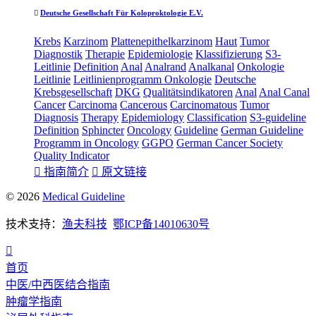

Deutsche Gesellschaft Für Koloproktologie E.V.
Krebs
Karzinom
Plattenepithelkarzinom
Haut
Tumor
Diagnostik
Therapie
Epidemiologie
Klassifizierung
S3-
Leitlinie
Definition
Anal
Analrand
Analkanal
Onkologie
Leitlinie
Leitlinienprogramm Onkologie
Deutsche
Krebsgesellschaft
DKG
Qualitätsindikatoren
Anal
Anal Canal
Cancer
Carcinoma
Cancerous
Carcinomatous
Tumor
Diagnosis
Therapy
Epidemiology
Classification
S3-guideline
Definition
Sphincter
Oncology
Guideline
German Guideline
Programm in Oncology
GGPO
German Cancer Society
Quality Indicator

指南简介

原文链接
© 2026
Medical Guideline
技术支持：
渔夫科技
鄂ICP备14010630号

首页
中医/中西医结合指南
肿瘤学指南