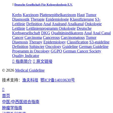

Deutsche Gesellschaft Für Koloproktologie E.V.
Krebs
Karzinom
Plattenepithelkarzinom
Haut
Tumor
Diagnostik
Therapie
Epidemiologie
Klassifizierung
S3-
Leitlinie
Definition
Anal
Analrand
Analkanal
Onkologie
Leitlinie
Leitlinie
nprogramm Onkologie
Deutsche
Krebsgesellschaft
DKG
Qualitätsindikatoren
Anal
Anal Canal
Cancer
Carcinoma
Cancerous
Carcinomatous
Tumor
Diagnosis
Therapy
Epidemiology
Classification
S3-guideline
Definition
Sphincter
Oncology
Guideline
German Guideline
Programm in Oncology
GGPO
German Cancer Society
Quality Indicator

指南简介

原文链接
© 2026
Medical Guideline
技术支持：
渔夫科技
鄂ICP备14010630号

首页
中医/中西医结合指南
肿瘤学指南