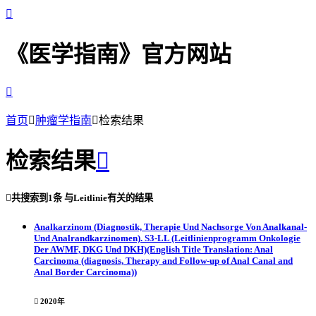

《医学指南》官方网站

首页

肿瘤学指南

检索结果
检索结果


共搜索到
1条
与
Leitlinie
有关的结果
Analkarzinom (Diagnostik, Therapie Und Nachsorge Von Analkanal-
Und Analrandkarzinomen). S3-LL (Leitlinienprogramm Onkologie
Der AWMF, DKG Und DKH)(English Title Translation: Anal
Carcinoma (diagnosis, Therapy and Follow-up of Anal Canal and
Anal Border Carcinoma))

2020年