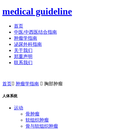
medical guideline
首页
中医/中西医结合指南
肿瘤学指南
泌尿外科指南
关于我们
郑重声明
联系我们
首页

肿瘤学指南

胸部肿瘤
人体系统
运动
骨肿瘤
软组织肿瘤
骨与软组织肿瘤