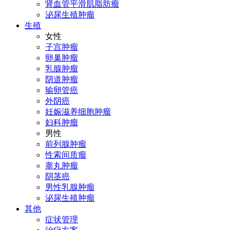
肾血管平滑肌脂肪瘤
泌尿生殖肿瘤
生殖
女性
子宫肿瘤
卵巢肿瘤
乳腺肿瘤
阴道肿瘤
输卵管癌
外阴癌
妊娠滋养细胞肿瘤
妇科肿瘤
男性
前列腺肿瘤
性索间质瘤
睾丸肿瘤
阴茎癌
男性乳腺肿瘤
泌尿生殖肿瘤
其他
症状管理