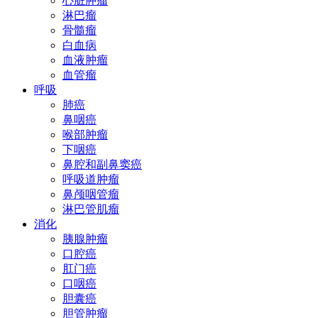
心脏肿瘤
淋巴瘤
骨髓瘤
白血病
血液肿瘤
血管瘤
呼吸
肺癌
鼻咽癌
喉部肿瘤
下咽癌
鼻腔和副鼻窦癌
呼吸道肿瘤
鼻颅咽管瘤
淋巴管肌瘤
消化
胰腺肿瘤
口腔癌
肛门癌
口咽癌
胆囊癌
胆管肿瘤