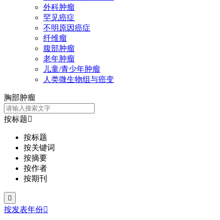
外科肿瘤
罕见癌症
不明原因癌症
纤维瘤
腹部肿瘤
老年肿瘤
儿童/青少年肿瘤
人类微生物组与癌变
胸部肿瘤
按标题

按标题
按关键词
按摘要
按作者
按期刊

按发表年份
