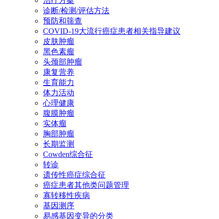
治疗方案
诊断/检测/评估方法
预防和筛查
COVID-19大流行癌症患者相关指导建议
皮肤肿瘤
黑色素瘤
头颈部肿瘤
康复营养
生育能力
体力活动
心理健康
腹膜肿瘤
实体瘤
胸部肿瘤
长期监测
Cowden综合征
转诊
遗传性癌症综合征
癌症患者其他类问题管理
寡转移性疾病
基因测序
易感基因变异的分类