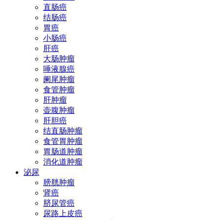
直肠癌
结肠癌
胃癌
小肠癌
肝癌
大肠肿瘤
唾液腺癌
阑尾肿瘤
食管肿瘤
肝肿瘤
壶腹肿瘤
肝胆癌
结直肠肿瘤
食管胃肿瘤
胃肠道肿瘤
消化道肿瘤
泌尿
膀胱肿瘤
肾癌
脐尿管癌
尿路上皮癌