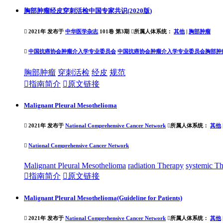
胸部肿瘤经皮穿刺活检中国专家共识(2020版)

2021年 发布于
中华医学杂志
101卷 第3期

所属人体系统：
其他
|
胸部肿瘤

中国抗癌协会肿瘤介入学专业委员会
中国抗癌协会肿瘤介入学专业委员会胸部肿
胸部肿瘤
穿刺活检
经皮
规范

指南简介

原文链接
Malignant Pleural Mesothelioma

2021年 发布于
National Comprehensive Cancer Network

所属人体系统：
其他

National Comprehensive Cancer Network
Malignant Pleural Mesothelioma
radiation Therapy
systemic T

指南简介

原文链接
Malignant Pleural Mesothelioma(Guideline for Patients)

2021年 发布于
National Comprehensive Cancer Network

所属人体系统：
其他