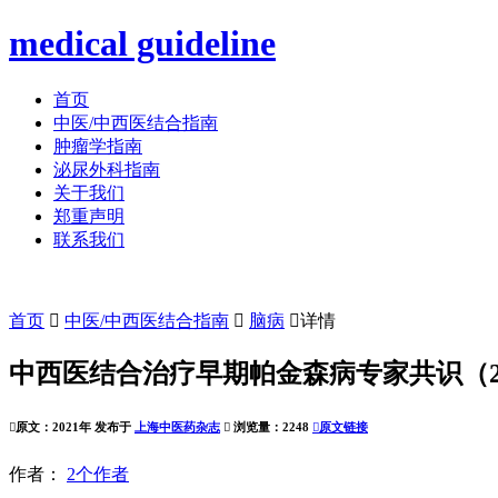
medical guideline
首页
中医/中西医结合指南
肿瘤学指南
泌尿外科指南
关于我们
郑重声明
联系我们
首页

中医/中西医结合指南

脑病

详情
中西医结合治疗早期帕金森病专家共识（20

原文：2021年 发布于
上海中医药杂志

浏览量：2248

原文链接
作者：
2个作者