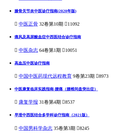
膝骨关节炎中医诊疗指南(2020年版)

中医正骨
32卷第10期

11092
痛风及高尿酸血症中西医结合诊疗指南

中医杂志
64卷第1期

10051
高血压中医诊疗指南

中国中医药现代远程教育
9卷第23期

8973
中医康复临床实践指南·腰痛（腰椎间盘突出症）

康复学报
31卷第4期

8537
早泄中西医结合多学科诊疗指南（2021版）

中国男科学杂志
35卷第3期

8245