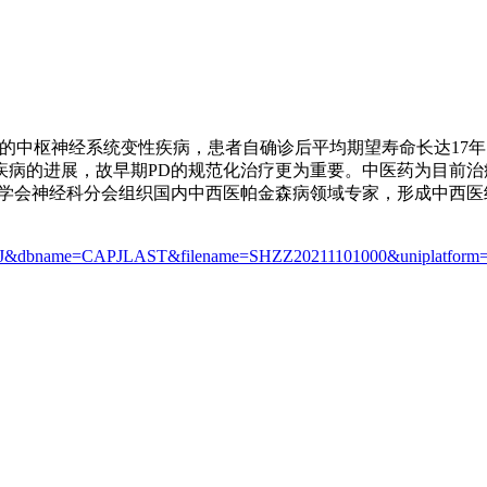
一种常见于中老年人的中枢神经系统变性疾病，患者自确诊后平均期望寿命
疾病的进展，故早期PD的规范化治疗更为重要。中医药为目前治
药学会神经科分会组织国内中西医帕金森病领域专家，形成中西
bcode=CAPJ&dbname=CAPJLAST&filename=SHZZ20211101000&unipl