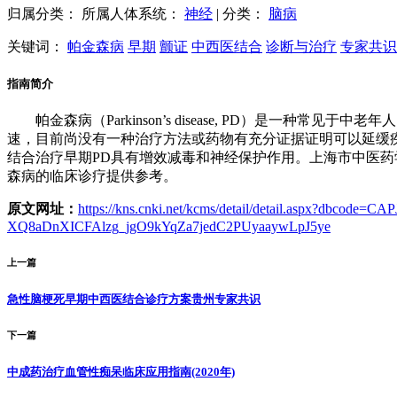
归属分类：
所属人体系统：
神经
|
分类：
脑病
关键词：
帕金森病
早期
颤证
中西医结合
诊断与治疗
专家共识
指南简介
帕金森病（Parkinson’s disease, PD）是
速，目前尚没有一种治疗方法或药物有充分证据证明可以延缓
结合治疗早期PD具有增效减毒和神经保护作用。上海市中医
森病的临床诊疗提供参考。
原文网址：
https://kns.cnki.net/kcms/detail/detail.aspx?d
XQ8aDnXICFAlzg_jgO9kYqZa7jedC2PUyaaywLpJ5ye
上一篇
急性脑梗死早期中西医结合诊疗方案贵州专家共识
下一篇
中成药治疗血管性痴呆临床应用指南(2020年)