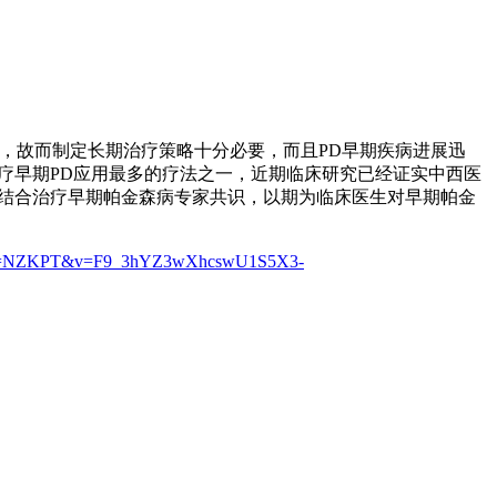
长达17年，故而制定长期治疗策略十分必要，而且PD早期疾病进展迅
疗早期PD应用最多的疗法之一，近期临床研究已经证实中西医
医结合治疗早期帕金森病专家共识，以期为临床医生对早期帕金
atform=NZKPT&v=F9_3hYZ3wXhcswU1S5X3-