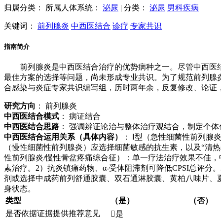
归属分类：
所属人体系统：
泌尿
|
分类：
泌尿
男科疾病
关键词：
前列腺炎
中西医结合
诊疗
专家共识
指南简介
前列腺炎是中西医结合治疗的优势病种之一。尽管中西医
最佳方案的选择等问题，尚未形成专业共识。为了规范前列腺
合感染与炎症专家共识编写组，历时两年余，反复修改、论证
研究方向
： 前列腺炎
中西医结合模式
： 病证结合
中西医结合思路
： 强调辨证论治与整体治疗观结合，制定个
中西医结合运用关系（具体内容）
： Ⅰ型（急性细菌性前列腺
（慢性细菌性前列腺炎）应选择细菌敏感的抗生素，以及“清热
性前列腺炎/慢性骨盆疼痛综合征）：单一疗法治疗效果不佳，
素治疗。2）抗炎镇痛药物、α-受体阻滞剂可降低CPSI总评
剂或选择中成药前列舒通胶囊、双石通淋胶囊、黄柏八味片、
身状态。
类型
（是）
（否）
是否依据证据提供推荐意见

是