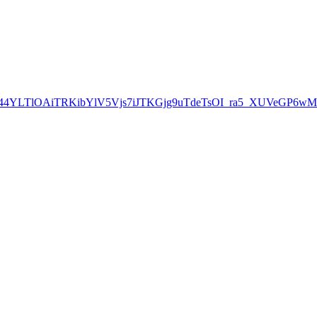
=3uoqIhG8C44YLTlOAiTRKibYlV5Vjs7iJTKGjg9uTdeTsOI_ra5_XUVe