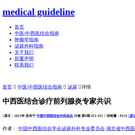
medical guideline
首页
中医/中西医结合指南
肿瘤学指南
泌尿外科指南
关于我们
郑重声明
联系我们
首页

中医/中西医结合指南

泌尿

详情
中西医结合诊疗前列腺炎专家共识

原文：2022年 发布于
中国中西医结合外科杂志
28卷 第4期 451-455

浏览量：8124

原
作者：
中国中西医结合学会泌尿外科专业委员会
湖北省中西医