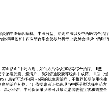
腺炎的中医病因病机、中医分型、治则治法以及中西医结合治疗
员会和湖北省中西医结合学会泌尿外科专业委员会组织中西医结
、凉血活血”中药方剂，如仙方活命饮加减等综合治疗。 Ⅱ型
用宁泌泰胶囊、癃清片、前列舒通胶囊等经典中成药。 Ⅲ型（慢
PS）患者可选择4周～6周的抗生素治疗，不推荐长期使用抗生
性疼痛的治疗药物。4）依据患者证候表现与中医分型选择中药方
疗、温水坐浴、中药保留灌肠等可以帮助患者改善症状和调整全