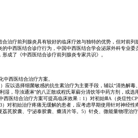
结合治疗前列腺炎具有较好的临床疗效与独特的优势，但对前列
炎的中西医结合诊疗行为，中国中西医结合学会泌尿外科专业委
，形成了《中西医结合诊疗前列腺炎专家共识》。
体化中西医结合治疗方案。
炎）应以选择细菌敏感的抗生素治疗为主要手段，辅以“清热解毒
利湿，导浊通淋”的八正散或程氏萆薢分清饮等中药方剂，或选
中西医结合治疗方案可提高临床效果：1）对初始ⅢA（炎症性CP
分。3）对初始治疗疼痛无缓解的患者，应考虑早期使用针对神经
夏荔芪胶囊、宁泌泰胶囊、癃清片等。5）针灸、微能量物理治