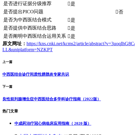
是否进行证据分级推荐

是
是否提出PICO问题

否
是否为中西医结合模式

是
是否提供中西医结合思路

是
是否阐明中西医结合运用关系

是
原文网址：
https://kns.cnki.net/kcms2/article/abstract?v
LL&uniplatform=NZKPT
上一篇
中西医结合诊疗间质性膀胱炎专家共识
下一篇
良性前列腺增生症中西医结合多学科诊疗指南（2022版）
热门文章
中成药治疗冠心病临床应用指南（ 2020 版）