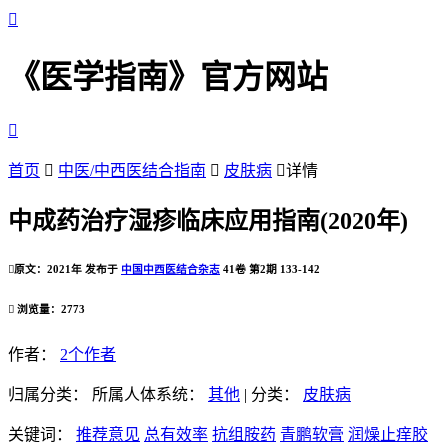

《医学指南》官方网站

首页

中医/中西医结合指南

皮肤病

详情
中成药治疗湿疹临床应用指南(2020年)

原文：2021年 发布于
中国中西医结合杂志
41卷 第2期 133-142

浏览量：2773
作者：
2个作者
归属分类：
所属人体系统：
其他
|
分类：
皮肤病
关键词：
推荐意见
总有效率
抗组胺药
青鹏软膏
润燥止痒胶