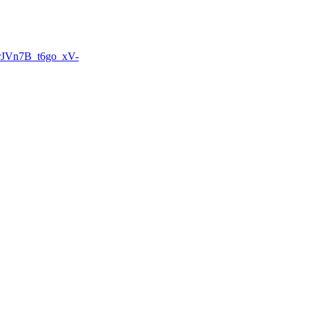
wrJVn7B_t6go_xV-