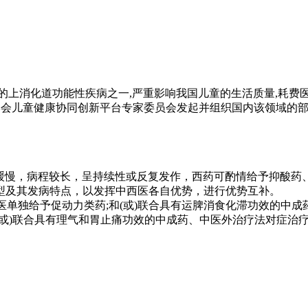
)作为临床上最常见的上消化道功能性疾病之一,严重影响我国儿童的生活质
学会儿童健康协同创新平台专家委员会发起并组织国内该领域的部
病多缓慢，病程较长，呈持续性或反复发作，西药可酌情给予抑酸
型及其发病特点，以发挥中西医各自优势，进行优势互补。
西医单独给予促动力类药;和(或)联合具有运脾消食化滞功效的中
和(或)联合具有理气和胃止痛功效的中成药、中医外治疗法对症治