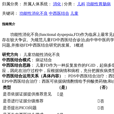
归属分类：
所属人体系统：
消化
|
分类：
儿科
功能性胃肠病
关键词：
功能性消化不良
中西医结合
儿童
指南简介
功能性消化不良(functional dyspepsia,FD
存在较大争议。为规范儿童FD中西医结合诊治,由中华中医药
问题,并推动FD中西医结合研究的发展。1概述
研究方向
： 儿童功能性消化不良
中西医结合模式
： 病证结合
中西医结合思路
： 儿童FD作为一种反复发作的FGID，起
应，因此在治疗过程中，应根据病情和病程，充分把握疾病类
中西医结合运用关系（具体内容）
： PDS中西医结合治疗：
EPS中西医结合治疗：西医可依据病情酌情给予抑酸类药物;
类型
（是）
（否）
是否依据证据提供推荐意见

是
是否进行证据分级推荐

否
是否提出PICO问题

否