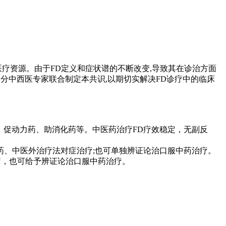
量,耗费医疗资源。由于FD定义和症状谱的不断改变,导致其在诊治方面
分中西医专家联合制定本共识,以期切实解决FD诊疗中的临床
药、促动力药、助消化药等。中医药治疗FD疗效稳定，无副反
成药、中医外治疗法对症治疗;也可单独辨证论治口服中药治疗。
疗，也可给予辨证论治口服中药治疗。