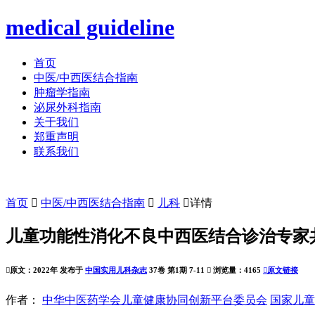
medical guideline
首页
中医/中西医结合指南
肿瘤学指南
泌尿外科指南
关于我们
郑重声明
联系我们
首页

中医/中西医结合指南

儿科

详情
儿童功能性消化不良中西医结合诊治专家

原文：2022年 发布于
中国实用儿科杂志
37卷 第1期 7-11

浏览量：4165

原文链接
作者：
中华中医药学会儿童健康协同创新平台委员会
国家儿童