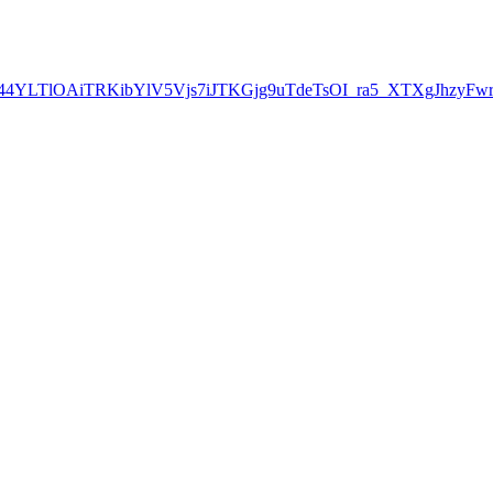
oqIhG8C44YLTlOAiTRKibYlV5Vjs7iJTKGjg9uTdeTsOI_ra5_XTXgJhzyF