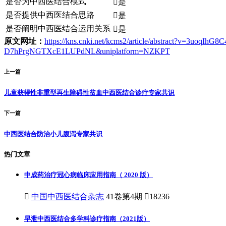
是否为中西医结合模式

是
是否提供中西医结合思路

是
是否阐明中西医结合运用关系

是
原文网址：
https://kns.cnki.net/kcms2/article/abstract?v=3u
D7hPrgNGTXcE1LUPdNL&uniplatform=NZKPT
上一篇
儿童获得性非重型再生障碍性贫血中西医结合诊疗专家共识
下一篇
中西医结合防治小儿腹泻专家共识
热门文章
中成药治疗冠心病临床应用指南（ 2020 版）

中国中西医结合杂志
41卷第4期

18236
早泄中西医结合多学科诊疗指南（2021版）