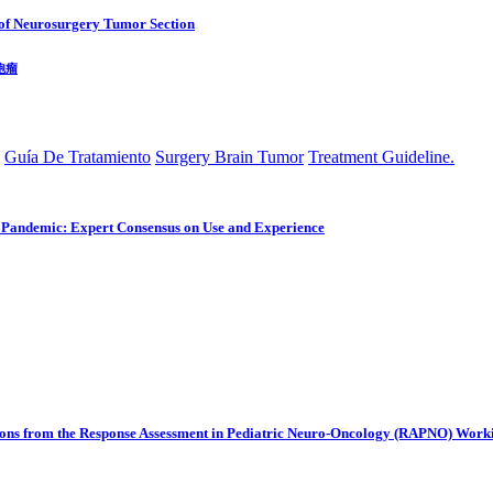
 of Neurosurgery Tumor Section
胞瘤
Guía De Tratamiento
Surgery Brain Tumor
Treatment Guideline.
 Pandemic: Expert Consensus on Use and Experience
ons from the Response Assessment in Pediatric Neuro-Oncology (RAPNO) Wor