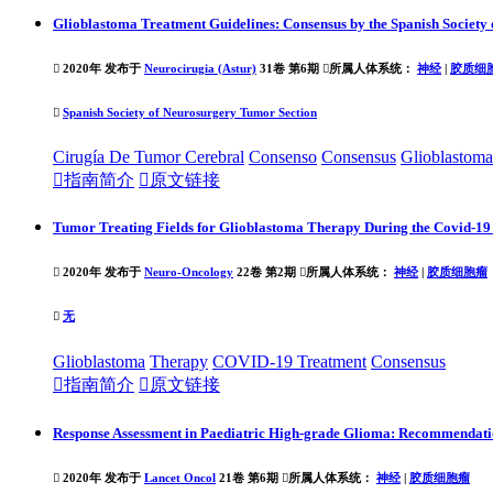
Glioblastoma Treatment Guidelines: Consensus by the Spanish Society

2020年 发布于
Neurocirugia (Astur)
31卷 第6期

所属人体系统：
神经
|
胶质细

Spanish Society of Neurosurgery Tumor Section
Cirugía De Tumor Cerebral
Consenso
Consensus
Glioblastoma

指南简介

原文链接
Tumor Treating Fields for Glioblastoma Therapy During the Covid-19

2020年 发布于
Neuro-Oncology
22卷 第2期

所属人体系统：
神经
|
胶质细胞瘤

无
Glioblastoma
Therapy
COVID-19
Treatment
Consensus

指南简介

原文链接
Response Assessment in Paediatric High-grade Glioma: Recommendati

2020年 发布于
Lancet Oncol
21卷 第6期

所属人体系统：
神经
|
胶质细胞瘤