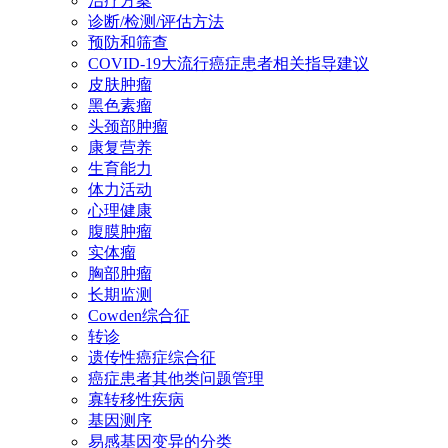
治疗方案
诊断/检测/评估方法
预防和筛查
COVID-19大流行癌症患者相关指导建议
皮肤肿瘤
黑色素瘤
头颈部肿瘤
康复营养
生育能力
体力活动
心理健康
腹膜肿瘤
实体瘤
胸部肿瘤
长期监测
Cowden综合征
转诊
遗传性癌症综合征
癌症患者其他类问题管理
寡转移性疾病
基因测序
易感基因变异的分类