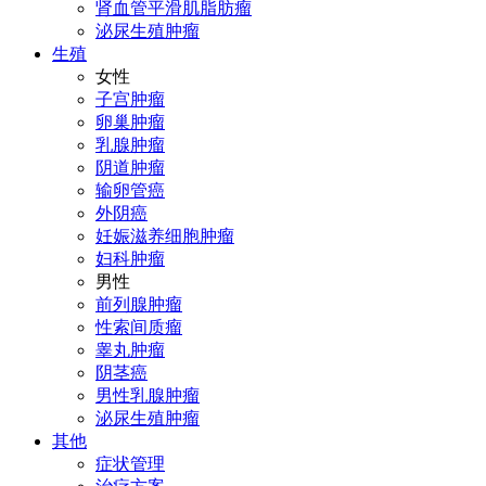
肾血管平滑肌脂肪瘤
泌尿生殖肿瘤
生殖
女性
子宫肿瘤
卵巢肿瘤
乳腺肿瘤
阴道肿瘤
输卵管癌
外阴癌
妊娠滋养细胞肿瘤
妇科肿瘤
男性
前列腺肿瘤
性索间质瘤
睾丸肿瘤
阴茎癌
男性乳腺肿瘤
泌尿生殖肿瘤
其他
症状管理