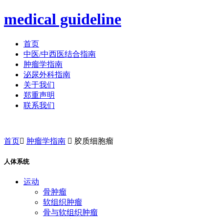
medical guideline
首页
中医/中西医结合指南
肿瘤学指南
泌尿外科指南
关于我们
郑重声明
联系我们
首页

肿瘤学指南

胶质细胞瘤
人体系统
运动
骨肿瘤
软组织肿瘤
骨与软组织肿瘤