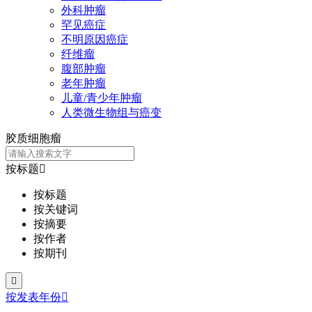
外科肿瘤
罕见癌症
不明原因癌症
纤维瘤
腹部肿瘤
老年肿瘤
儿童/青少年肿瘤
人类微生物组与癌变
胶质细胞瘤
按标题

按标题
按关键词
按摘要
按作者
按期刊

按发表年份
