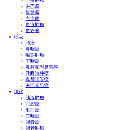
心脏肿瘤
淋巴瘤
骨髓瘤
白血病
血液肿瘤
血管瘤
呼吸
肺癌
鼻咽癌
喉部肿瘤
下咽癌
鼻腔和副鼻窦癌
呼吸道肿瘤
鼻颅咽管瘤
淋巴管肌瘤
消化
胰腺肿瘤
口腔癌
肛门癌
口咽癌
胆囊癌
胆管肿瘤