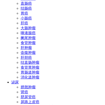
直肠癌
结肠癌
胃癌
小肠癌
肝癌
大肠肿瘤
唾液腺癌
阑尾肿瘤
食管肿瘤
肝肿瘤
壶腹肿瘤
肝胆癌
结直肠肿瘤
食管胃肿瘤
胃肠道肿瘤
消化道肿瘤
泌尿
膀胱肿瘤
肾癌
脐尿管癌
尿路上皮癌